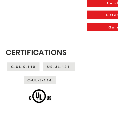
Cata
Litté
Gar
CERTIFICATIONS
C-UL-S-110
US-UL-181
C-UL-S-114