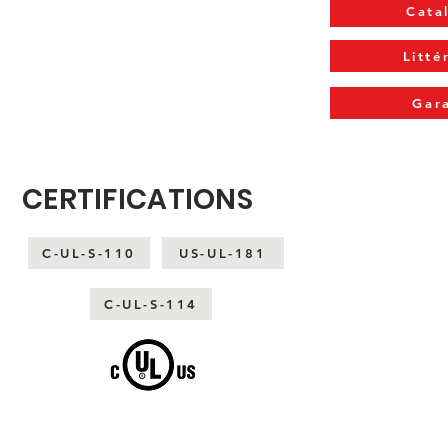
Cata
Litté
Gar
CERTIFICATIONS
C-UL-S-110
US-UL-181
C-UL-S-114