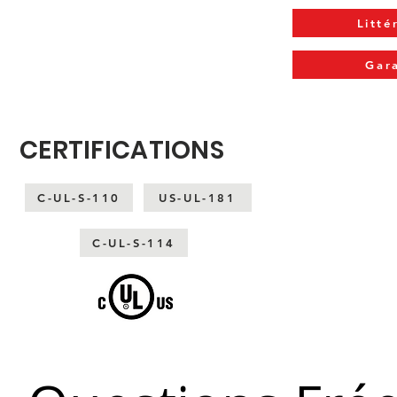
Litté
Gar
CERTIFICATIONS
C-UL-S-110
US-UL-181
C-UL-S-114