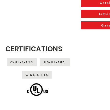
Cata
Litté
Gar
CERTIFICATIONS
C-UL-S-110
US-UL-181
C-UL-S-114