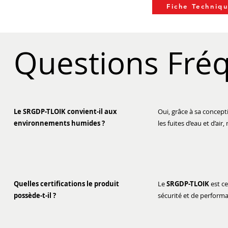
Fiche Techniq
Questions Fré
Le SRGDP-TLOIK convient-il aux
Oui, grâce à sa concep
environnements humides ?
les fuites d’eau et d’a
Quelles certifications le produit
Le
SRGDP-TLOIK
est ce
possède-t-il ?
sécurité et de perform