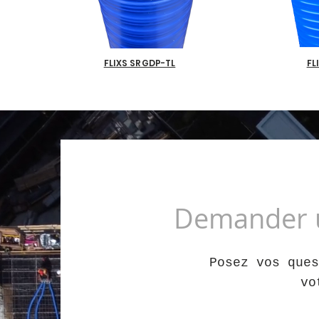
FLIXS SRGDP-TL
FL
Demander
Posez vos ques
v